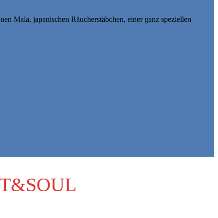
önen Mala, japanischen Räucherstäbchen, einer ganz speziellen
IT&SOUL