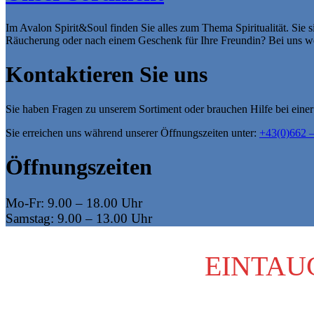
Im Avalon Spirit&Soul finden Sie alles zum Thema Spiritualität. Sie
Räucherung oder nach einem Geschenk für Ihre Freundin? Bei uns we
Kontaktieren Sie uns
Sie haben Fragen zu unserem Sortiment oder brauchen Hilfe bei ein
Sie erreichen uns während unserer Öffnungszeiten unter:
+43(0)662 –
Öffnungszeiten
Mo-Fr: 9.00 – 18.00 Uhr
Samstag
: 9.00 – 13.00 Uhr
EINTAU