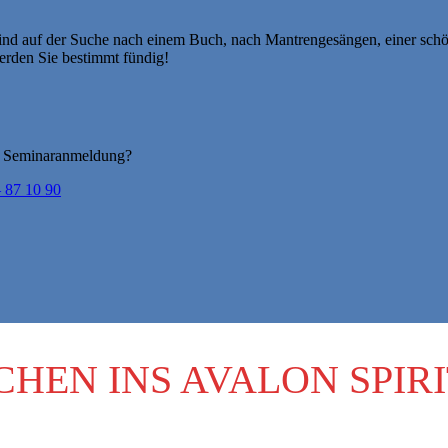
 sind auf der Suche nach einem Buch, nach Mantrengesängen, einer sch
rden Sie bestimmt fündig!
er Seminaranmeldung?
 87 10 90
CHEN INS AVALON SPIR