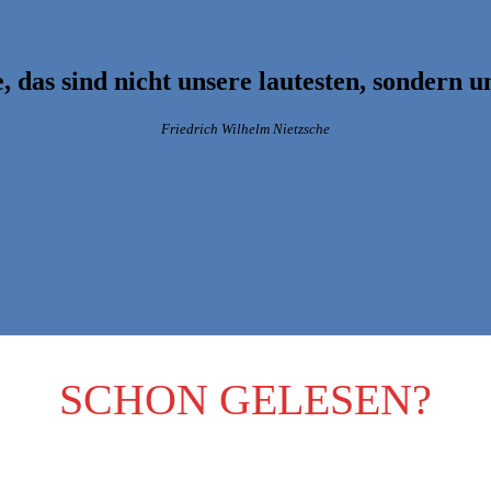
, das sind nicht unsere lautesten, sondern un
Friedrich Wilhelm Nietzsche
SCHON GELESEN?