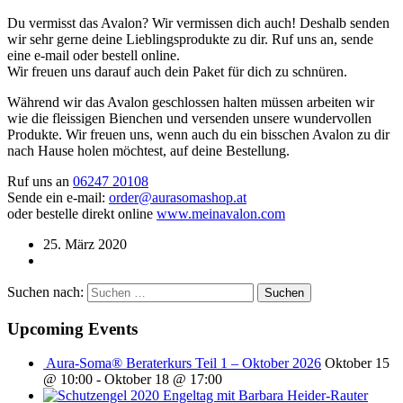
Du vermisst das Avalon? Wir vermissen dich auch! Deshalb senden
wir sehr gerne deine Lieblingsprodukte zu dir. Ruf uns an, sende
eine e-mail oder bestell online.
Wir freuen uns darauf auch dein Paket für dich zu schnüren.
Während wir das Avalon geschlossen halten müssen arbeiten wir
wie die fleissigen Bienchen und versenden unsere wundervollen
Produkte. Wir freuen uns, wenn auch du ein bisschen Avalon zu dir
nach Hause holen möchtest, auf deine Bestellung.
Ruf uns an
06247 20108
Sende ein e-mail:
order@aurasomashop.at
oder bestelle direkt online
www.meinavalon.com
25. März 2020
Suchen nach:
Upcoming Events
Aura-Soma® Beraterkurs Teil 1 – Oktober 2026
Oktober 15
@ 10:00
-
Oktober 18 @ 17:00
Engeltag mit Barbara Heider-Rauter