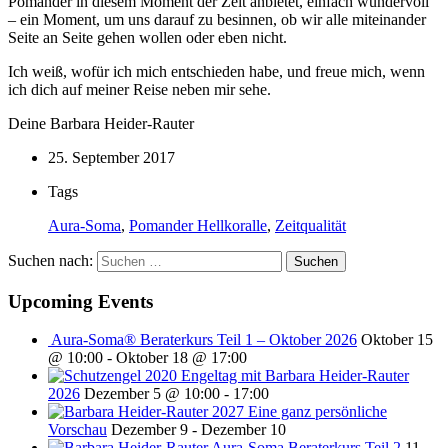
Pomander in diesem Moment der Zeit anbietet, einfach wundervoll
– ein Moment, um uns darauf zu besinnen, ob wir alle miteinander
Seite an Seite gehen wollen oder eben nicht.
Ich weiß, wofür ich mich entschieden habe, und freue mich, wenn
ich dich auf meiner Reise neben mir sehe.
Deine Barbara Heider-Rauter
25. September 2017
Tags
Aura-Soma
,
Pomander Hellkoralle
,
Zeitqualität
Suchen nach:
Upcoming Events
Aura-Soma® Beraterkurs Teil 1 – Oktober 2026
Oktober 15
@ 10:00
-
Oktober 18 @ 17:00
Engeltag mit Barbara Heider-Rauter
2026
Dezember 5 @ 10:00
-
17:00
2027 Eine ganz persönliche
Vorschau
Dezember 9
-
Dezember 10
Aura-Soma Beraterkurs Teil 2
11.