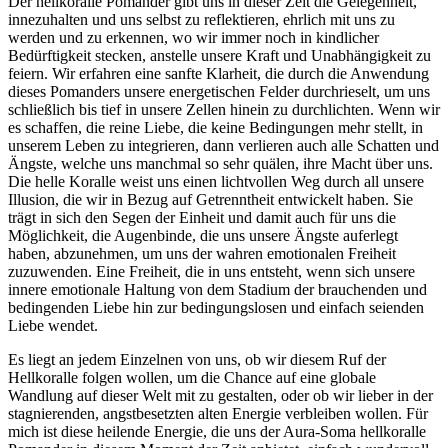
Der hellkoralle Pomander gibt uns in dieser Zeit die Gelegenheit,
innezuhalten und uns selbst zu reflektieren, ehrlich mit uns zu
werden und zu erkennen, wo wir immer noch in kindlicher
Bedürftigkeit stecken, anstelle unsere Kraft und Unabhängigkeit zu
feiern. Wir erfahren eine sanfte Klarheit, die durch die Anwendung
dieses Pomanders unsere energetischen Felder durchrieselt, um uns
schließlich bis tief in unsere Zellen hinein zu durchlichten. Wenn wir
es schaffen, die reine Liebe, die keine Bedingungen mehr stellt, in
unserem Leben zu integrieren, dann verlieren auch alle Schatten und
Ängste, welche uns manchmal so sehr quälen, ihre Macht über uns.
Die helle Koralle weist uns einen lichtvollen Weg durch all unsere
Illusion, die wir in Bezug auf Getrenntheit entwickelt haben. Sie
trägt in sich den Segen der Einheit und damit auch für uns die
Möglichkeit, die Augenbinde, die uns unsere Ängste auferlegt
haben, abzunehmen, um uns der wahren emotionalen Freiheit
zuzuwenden. Eine Freiheit, die in uns entsteht, wenn sich unsere
innere emotionale Haltung von dem Stadium der brauchenden und
bedingenden Liebe hin zur bedingungslosen und einfach seienden
Liebe wendet.
Es liegt an jedem Einzelnen von uns, ob wir diesem Ruf der
Hellkoralle folgen wollen, um die Chance auf eine globale
Wandlung auf dieser Welt mit zu gestalten, oder ob wir lieber in der
stagnierenden, angstbesetzten alten Energie verbleiben wollen. Für
mich ist diese heilende Energie, die uns der Aura-Soma hellkoralle