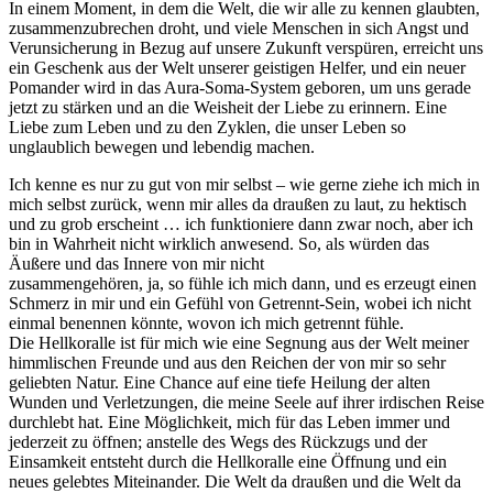
In einem Moment, in dem die Welt, die wir alle zu kennen glaubten,
zusammenzubrechen droht, und viele Menschen in sich Angst und
Verunsicherung in Bezug auf unsere Zukunft verspüren, erreicht uns
ein Geschenk aus der Welt unserer geistigen Helfer, und ein neuer
Pomander wird in das Aura-Soma-System geboren, um uns gerade
jetzt zu stärken und an die Weisheit der Liebe zu erinnern. Eine
Liebe zum Leben und zu den Zyklen, die unser Leben so
unglaublich bewegen und lebendig machen.
Ich kenne es nur zu gut von mir selbst – wie gerne ziehe ich mich in
mich selbst zurück, wenn mir alles da draußen zu laut, zu hektisch
und zu grob erscheint … ich funktioniere dann zwar noch, aber ich
bin in Wahrheit nicht wirklich anwesend. So, als würden das
Äußere und das Innere von mir nicht
zusammengehören, ja, so fühle ich mich dann, und es erzeugt einen
Schmerz in mir und ein Gefühl von Getrennt-Sein, wobei ich nicht
einmal benennen könnte, wovon ich mich getrennt fühle.
Die Hellkoralle ist für mich wie eine Segnung aus der Welt meiner
himmlischen Freunde und aus den Reichen der von mir so sehr
geliebten Natur. Eine Chance auf eine tiefe Heilung der alten
Wunden und Verletzungen, die meine Seele auf ihrer irdischen Reise
durchlebt hat. Eine Möglichkeit, mich für das Leben immer und
jederzeit zu öffnen; anstelle des Wegs des Rückzugs und der
Einsamkeit entsteht durch die Hellkoralle eine Öffnung und ein
neues gelebtes Miteinander. Die Welt da draußen und die Welt da