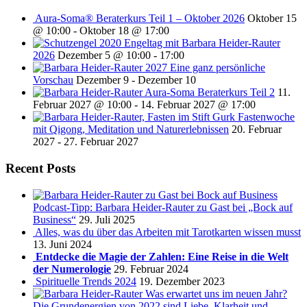
Aura-Soma® Beraterkurs Teil 1 – Oktober 2026
Oktober 15
@ 10:00
-
Oktober 18 @ 17:00
Engeltag mit Barbara Heider-Rauter
2026
Dezember 5 @ 10:00
-
17:00
2027 Eine ganz persönliche
Vorschau
Dezember 9
-
Dezember 10
Aura-Soma Beraterkurs Teil 2
11.
Februar 2027 @ 10:00
-
14. Februar 2027 @ 17:00
Fastenwoche
mit Qigong, Meditation und Naturerlebnissen
20. Februar
2027
-
27. Februar 2027
Recent Posts
Podcast-Tipp: Barbara Heider-Rauter zu Gast bei „Bock auf
Business“
29. Juli 2025
Alles, was du über das Arbeiten mit Tarotkarten wissen musst
13. Juni 2024
Entdecke die Magie der Zahlen: Eine Reise in die Welt
der Numerologie
29. Februar 2024
Spirituelle Trends 2024
19. Dezember 2023
Was erwartet uns im neuen Jahr?
Die Grundenergien von 2022 sind Liebe, Klarheit und