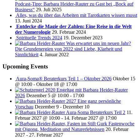
Podcast-Tipp: Barbara Heider-Rauter zu Gast bei „Bock auf
Business“
29. Juli 2025
Alles, was du über das Arbeiten mit Tarotkarten wissen musst
13. Juni 2024
Entdecke die Magie der Zahlen: Eine Reise in die Welt
der Numerologie
29. Februar 2024
Spirituelle Trends 2024
19. Dezember 2023
Was erwartet uns im neuen Jahr?
Die Grundenergien von 2022 sind Liebe, Klarheit und
Sinnlichkeit
4. Januar 2022
Upcoming Events
Aura-Soma® Beraterkurs Teil 1 – Oktober 2026
Oktober 15
@ 10:00
-
Oktober 18 @ 17:00
Engeltag mit Barbara Heider-Rauter
2026
Dezember 5 @ 10:00
-
17:00
2027 Eine ganz persönliche
Vorschau
Dezember 9
-
Dezember 10
Aura-Soma Beraterkurs Teil 2
11.
Februar 2027 @ 10:00
-
14. Februar 2027 @ 17:00
Fastenwoche
mit Qigong, Meditation und Naturerlebnissen
20. Februar
2027
-
27. Februar 2027